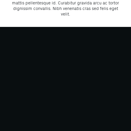
mattis pellentesque id. Curabitur gravida arcu ac tortor
dignissim convallis. Nibh venenatis cras sed felis eget
velit.